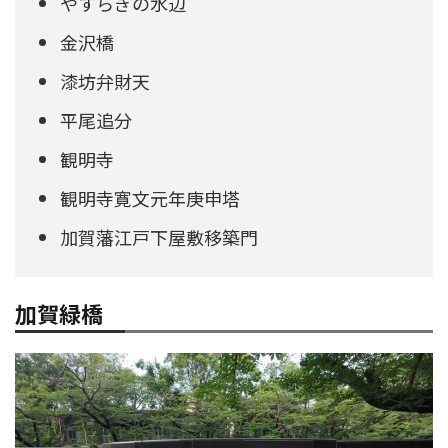
やすらぎの水辺
金沢橋
漆坊弁財天
平尾追分
観明寺
観明寺寛文元年庚申塔
加賀藩江戸下屋敷移築門
加賀緑橋