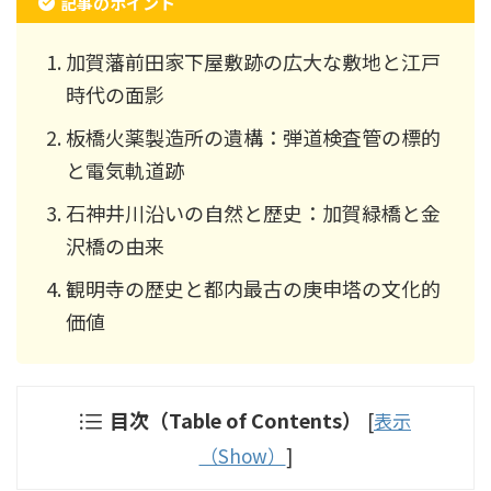
記事のポイント
加賀藩前田家下屋敷跡の広大な敷地と江戸
時代の面影
板橋火薬製造所の遺構：弾道検査管の標的
と電気軌道跡
石神井川沿いの自然と歴史：加賀緑橋と金
沢橋の由来
観明寺の歴史と都内最古の庚申塔の文化的
価値
目次（Table of Contents）
[
表示
（Show）
]