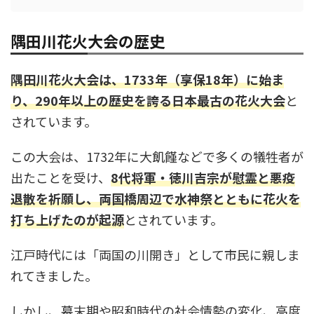
隅田川花火大会の歴史
隅田川花火大会は、1733年（享保18年）に始ま
り、290年以上の歴史を誇る日本最古の花火大会
と
されています。
この大会は、1732年に大飢饉などで多くの犠牲者が
出たことを受け、
8代将軍・徳川吉宗が慰霊と悪疫
退散を祈願し、両国橋周辺で水神祭とともに花火を
打ち上げたのが起源
とされています。
江戸時代には「両国の川開き」として市民に親しま
れてきました。
しかし、幕末期や昭和時代の社会情勢の変化、高度