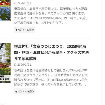
2026/1/11
東京都心にある日比谷公園では、毎年春になると芝庭
広場西側に鮮やかな青いネモフィラが咲き誇ります。
2025年も「HIBIYA BLOSSOM 2025」の一環として美し
い花壇が設置され、4月上旬から下 ...
イベント・お祭り
根津神社「文京つつじまつり」2025開苑時
間・見頃・混雑状況から屋台・アクセス方法
まで写真解説
2026/1/11
春の訪れを告げる風物詩として親しまれている根津神
社の「文京つつじまつり」。 江戸時代から名所として
知られるつつじ苑では、約100種3,000株のつつじが色
鮮やかに咲き誇り、多くの人々を魅了しています。 ...
イベント・お祭り