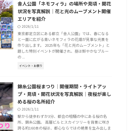
舎人公園「ネモフィラ」の場所や見頃・開花
状況を写真解説｜花と光のムーブメント開催
エリアを紹介
2026/1/11
東京都足立区にある都立「舎人公園」では、春になる
と一面に広がる青いネモフィラの花畑が見事な光景を
作り出します。 2025年も「花と光のムーブメント」と
題した特別イベントが開催され、昼は鮮やかなブルー
の ...
イベント・お祭り
錦糸公園桜まつり｜開催期間・ライトアッ
プ・見頃・開花状況を写真解説｜夜桜が楽し
める桜の名所紹介
2026/1/11
駅から徒歩わずか3分、都会の喧騒の中にある桜の名
所、錦糸公園。 高層ビルとスカイツリーを背景に咲き
誇る約160本の桜は、都心ならではの絶景を生み出しま