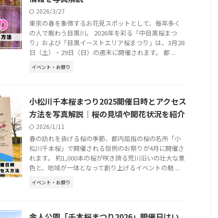
2026/3/27
東京の春を象徴するお花見スポットとして、毎年多く
の人で賑わう目黒川。 2026年を彩る「中目黒桜まつ
り」および「目黒イーストエリア桜まつり」は、3月28
日（土）・29日（日）の週末に開催されます。 都 ...
イベント・お祭り
小松川千本桜まつり2025開催日時とアクセス
方法を写真解説｜桜の見頃や開花状況を紹介
2026/1/11
春の訪れを告げる桜の季節、都内屈指の桜の名所「小
松川千本桜」で開催される恒例のお祭りが4月に開催さ
れます。 約1,000本の桜が咲き誇る荒川沿いの壮大な景
色と、地域が一体となって創り上げるイベントの魅 ...
イベント・お祭り
舎人公園「千本桜まつり2026」開催日はい